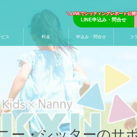
＼LINEでシッティングレポート公開
LINE申込み・問合せ
ービス
料金
申込み・問合せ
コ
ニー・シッターのサ