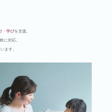
け
・
学び
を支援。
軟に対応。
ています。