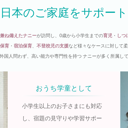
日本のご家庭をサポート
兼ね備えたナニー
が訪問し、
0歳から小学生までの
育児
・
しつ
保育
・
宿泊保育
、
不登校児の支援
など様々なケースに対して柔
外国人問わず、高い能力や専門性を持つ
ナニーが多く所属し
おうち学童として
小学生以上のお子さまにも対応
し、宿題の見守りや学習サポー