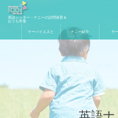
英語シッター・ナニーの訪問保育＆
おうち学童
ケーバイエヌと
ナニー紹介
サ
は
英語ナ