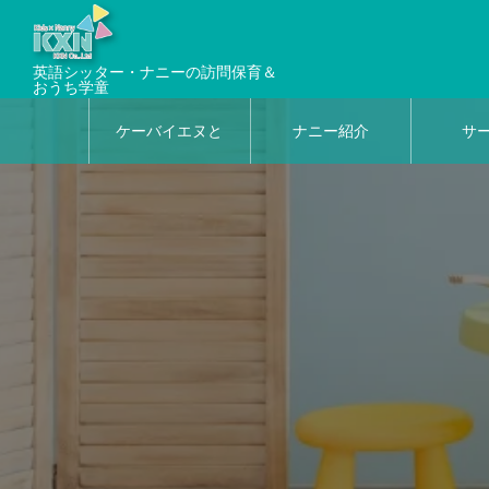
英語シッター・ナニーの訪問保育＆
おうち学童
ケーバイエヌと
ナニー紹介
サ
は