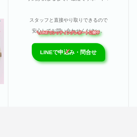
スタッフと直接やり取りできるので
安心してお問い合わせください。
＼LINEでシッティングレポート公開中
／
LINEで申込み・問合せ