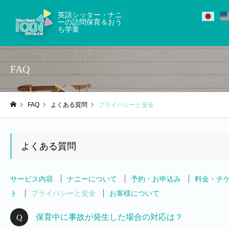
英語シッター・ナニ
ーの訪問保育＆おう
ち学童
FAQ
FAQ
よくある質問
プライバシーと安全
ホーム
よくある質問
サービス内容
ナニーについて
予約・お申込み
料金・チ
ト
プライバシーと安全
お客様について
保育中に事故が発生した場合の対応は？